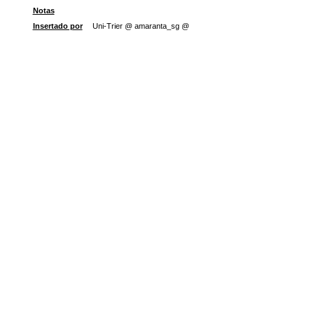
Notas
Insertado por
Uni-Trier @ amaranta_sg @