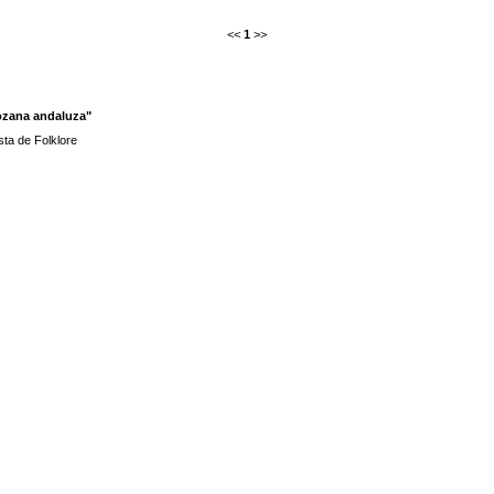
<<
1
>>
Lozana andaluza"
sta de Folklore