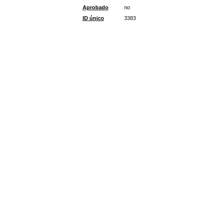
Aprobado
no
ID único
3383