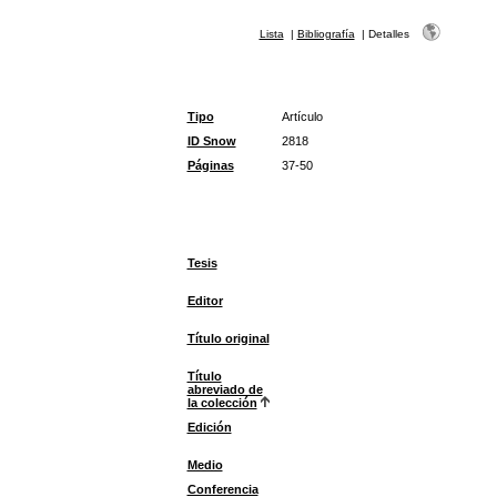
Lista
|
Bibliografía
|
Detalles
Tipo
Artículo
ID Snow
2818
Páginas
37-50
Tesis
Editor
Título original
Título
abreviado de
la colección
Edición
Medio
Conferencia