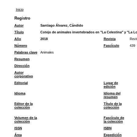
Inicio
Registro
Autor
Santiago Álvarez, Cándido
Título
Cotejo de animales invertebrados en "La Celestina" y "La 
Año
2018
Revista
Revi
Número
Fascículo
439
Palabras clave
Animales
Resumen
Dirección
Autor
corporativo
Editorial
Lugar de
edición
Idioma
Idioma del
resumen
Editor de la
Título de la
colección
colección
Volumen de la
Fascículo de
colección
la colección
ISSN
ISBN
Área
Expedición