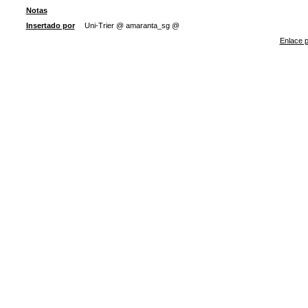
Notas
Insertado por
Uni-Trier @ amaranta_sg @
Enlace p