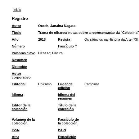
Inicio
Registro
Autor
Otoch, Janaína Nagata
Título
Trama de olhares: notas sobre a representação da "Celestina"
Año
2018
Revista
Os silêncios na História da Arte (XII
Número
Fascículo
Palabras clave
Picasso
;
Pintura
Resumen
Dirección
Autor
corporativo
Editorial
Unicamp
Lugar de
Campinas
edición
Idioma
Idioma del
resumen
Editor de la
Título de la
colección
colección
Volumen de la
Fascículo de
colección
la colección
ISSN
ISBN
Área
Expedición