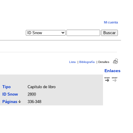
Mi cuenta
Lista
|
Bibliografía
|
Detalles
Enlaces
Tipo
Capítulo de libro
ID Snow
2800
Páginas
336-348