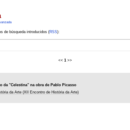
a
vanzada
ios de búsqueda introducidos (
RSS
):
<<
1
>>
o da "Celestina" na obra de Pablo Picasso
tória da Arte (XII Encontro de História da Arte)