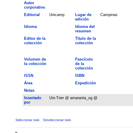
Autor
corporativo
Editorial
Unicamp
Lugar de
Campinas
edición
Idioma
Idioma del
resumen
Editor de la
Título de la
colección
colección
Volumen de
Fascículo
la colección
de la
colección
ISSN
ISBN
Área
Expedición
Notas
Insertado
Uni-Trier @ amaranta_sg @
por
Seleccionar todo
Deseleccionar todo