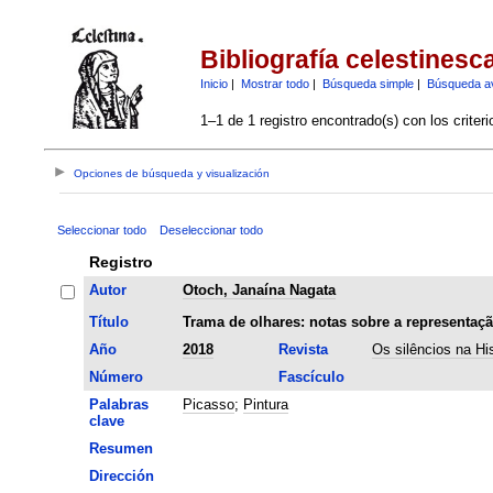
Bibliografía celestinesc
Inicio
|
Mostrar todo
|
Búsqueda simple
|
Búsqueda a
1–1 de 1 registro encontrado(s) con los criter
Opciones de búsqueda y visualización
Seleccionar todo
Deseleccionar todo
Registro
Autor
Otoch, Janaína Nagata
Título
Trama de olhares: notas sobre a representaçã
Año
2018
Revista
Os silêncios na His
Número
Fascículo
Palabras
Picasso
;
Pintura
clave
Resumen
Dirección