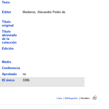
Tesis
Editor
Medeiros, Alexandre Pedro de
Título
original
Título
abreviado
de la
colección
Edición
Medio
Conferencia
Aprobado
no
ID único
3386
Lista
|
Bibliografía
|
Detalles