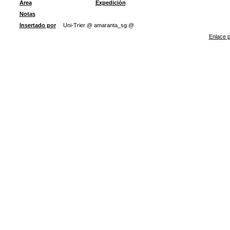
Área
Expedición
Notas
Insertado por
Uni-Trier @ amaranta_sg @
Enlace p