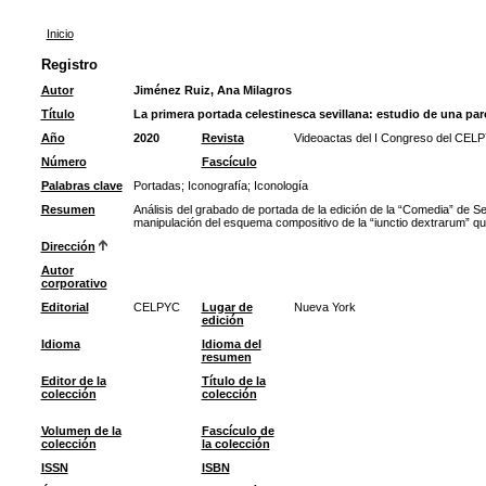
Inicio
Registro
Autor
Jiménez Ruiz, Ana Milagros
Título
La primera portada celestinesca sevillana: estudio de una par
Año
2020
Revista
Videoactas del I Congreso del CELP
Número
Fascículo
Palabras clave
Portadas
;
Iconografía
;
Iconología
Resumen
Análisis del grabado de portada de la edición de la “Comedia” de Se
manipulación del esquema compositivo de la “iunctio dextrarum” qu
Dirección
Autor
corporativo
Editorial
CELPYC
Lugar de
Nueva York
edición
Idioma
Idioma del
resumen
Editor de la
Título de la
colección
colección
Volumen de la
Fascículo de
colección
la colección
ISSN
ISBN