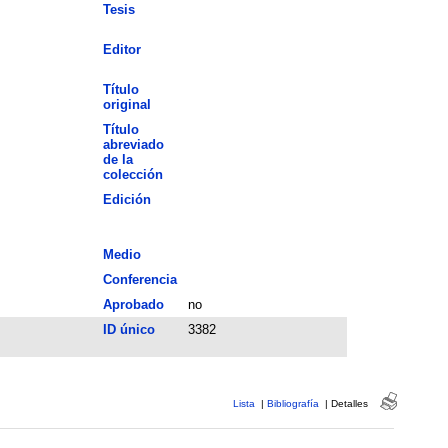
Tesis
Editor
Título
original
Título
abreviado
de la
colección
Edición
Medio
Conferencia
Aprobado
no
ID único
3382
Lista
|
Bibliografía
|
Detalles