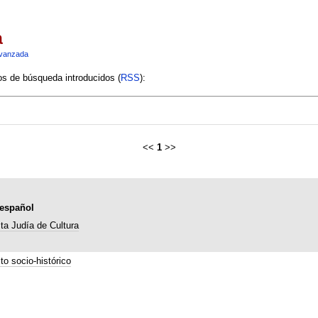
a
vanzada
ios de búsqueda introducidos (
RSS
):
<<
1
>>
-español
ta Judía de Cultura
to socio-histórico