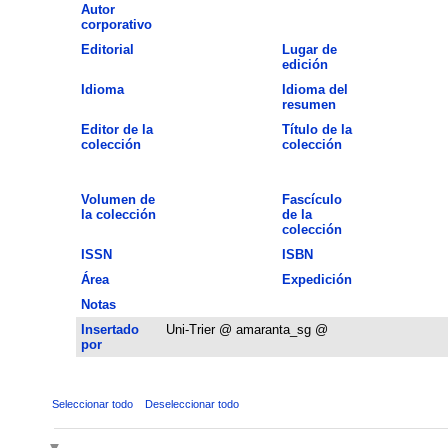
Autor
corporativo
Editorial
Lugar de
edición
Idioma
Idioma del
resumen
Editor de la
Título de la
colección
colección
Volumen de
Fascículo
la colección
de la
colección
ISSN
ISBN
Área
Expedición
Notas
Insertado
Uni-Trier @ amaranta_sg @
por
Seleccionar todo
Deseleccionar todo