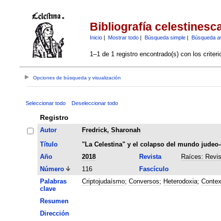
Bibliografía celestinesc
Inicio
|
Mostrar todo
|
Búsqueda simple
|
Búsqueda a
1–1 de 1 registro encontrado(s) con los criter
Opciones de búsqueda y visualización
Seleccionar todo
Deseleccionar todo
Registro
Autor
Fredrick, Sharonah
Título
"La Celestina" y el colapso del mundo judeo
Año
2018
Revista
Raíces: Revis
Número
116
Fascículo
Palabras
Criptojudaísmo
;
Conversos
;
Heterodoxia
;
Contex
clave
Resumen
Dirección