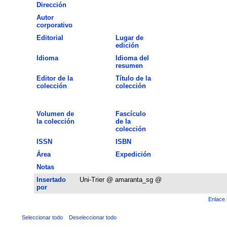
Dirección
Autor
corporativo
Editorial
Lugar de
edición
Idioma
Idioma del
resumen
Editor de la
Título de la
colección
colección
Volumen de
Fascículo
la colección
de la
colección
ISSN
ISBN
Área
Expedición
Notas
Insertado
Uni-Trier @ amaranta_sg @
por
Enlace 
Seleccionar todo
Deseleccionar todo