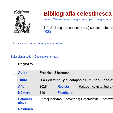
Bibliografía celestinesca
Inicio
|
Mostrar todo
|
Búsqueda simple
|
Búsqueda av
1–1 de 1 registro encontrado(s) con los criteri
(
RSS
):
Opciones de búsqueda y visualización
Seleccionar todo
Deseleccionar todo
Registro
Autor
Fredrick, Sharonah
Título
"La Celestina" y el colapso del mundo judeo-e
Año
2018
Revista
Raíces: Revista Judía 
Número
116
Fascículo
Palabras
Criptojudaísmo
;
Conversos
;
Heterodoxia
;
Contexto
clave
Resumen