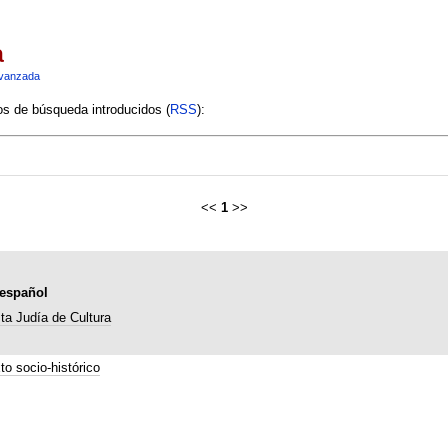
a
vanzada
ios de búsqueda introducidos (
RSS
):
<<
1
>>
-español
ta Judía de Cultura
to socio-histórico