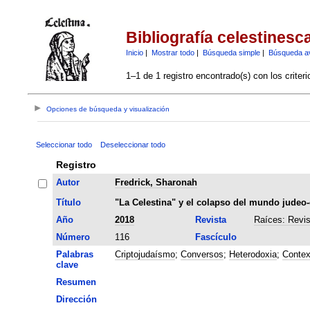
Bibliografía celestinesc
Inicio
|
Mostrar todo
|
Búsqueda simple
|
Búsqueda a
1–1 de 1 registro encontrado(s) con los criter
Opciones de búsqueda y visualización
Seleccionar todo
Deseleccionar todo
Registro
Autor
Fredrick, Sharonah
Título
"La Celestina" y el colapso del mundo judeo
Año
2018
Revista
Raíces: Revis
Número
116
Fascículo
Palabras
Criptojudaísmo
;
Conversos
;
Heterodoxia
;
Contex
clave
Resumen
Dirección