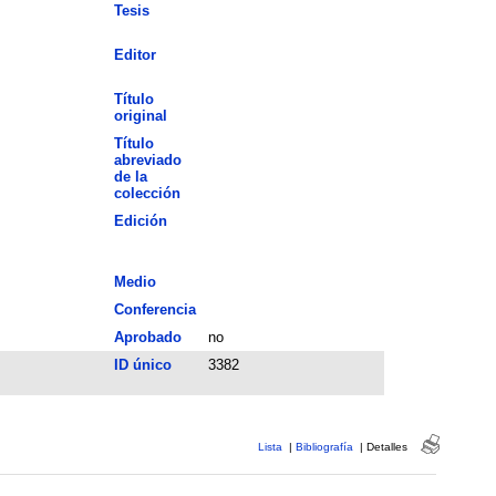
Tesis
Editor
Título
original
Título
abreviado
de la
colección
Edición
Medio
Conferencia
Aprobado
no
ID único
3382
Lista
|
Bibliografía
|
Detalles