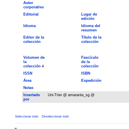
Autor
corporativo
Editorial
Lugar de
edición
Idioma
Idioma del
resumen
Editor de la
Título de la
colección
colección
Volumen de
Fascículo
la
de la
colección
colección
ISSN
ISBN
Área
Expedición
Notas
Insertado
Uni-Trier @ amaranta_sg @
por
Seleccionar todo
Deseleccionar todo