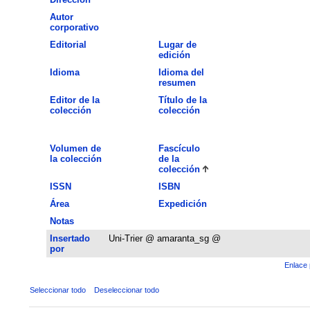
Autor
corporativo
Editorial
Lugar de
edición
Idioma
Idioma del
resumen
Editor de la
Título de la
colección
colección
Volumen de
Fascículo
la colección
de la
colección
ISSN
ISBN
Área
Expedición
Notas
Insertado
Uni-Trier @ amaranta_sg @
por
Enlace 
Seleccionar todo
Deseleccionar todo