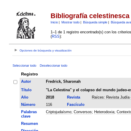
Bibliografía celestinesca
Inicio
|
Mostrar todo
|
Búsqueda simple
|
Búsqueda av
1–1 de 1 registro encontrado(s) con los criteri
(
RSS
):
Opciones de búsqueda y visualización
Seleccionar todo
Deseleccionar todo
Registro
Autor
Fredrick, Sharonah
Título
"La Celestina" y el colapso del mundo judeo-e
Año
2018
Revista
Raíces: Revista Judía 
Número
116
Fascículo
Palabras
Criptojudaísmo
;
Conversos
;
Heterodoxia
;
Contexto
clave
Resumen
Dirección