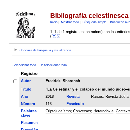
Bibliografía celestinesca
Inicio
|
Mostrar todo
|
Búsqueda simple
|
Búsqueda av
1–1 de 1 registro encontrado(s) con los criteri
(
RSS
):
Opciones de búsqueda y visualización
Seleccionar todo
Deseleccionar todo
Registro
Autor
Fredrick, Sharonah
Título
"La Celestina" y el colapso del mundo judeo-e
Año
2018
Revista
Raíces: Revista Judía 
Número
116
Fascículo
Palabras
Criptojudaísmo
;
Conversos
;
Heterodoxia
;
Contexto
clave
Resumen
Dirección