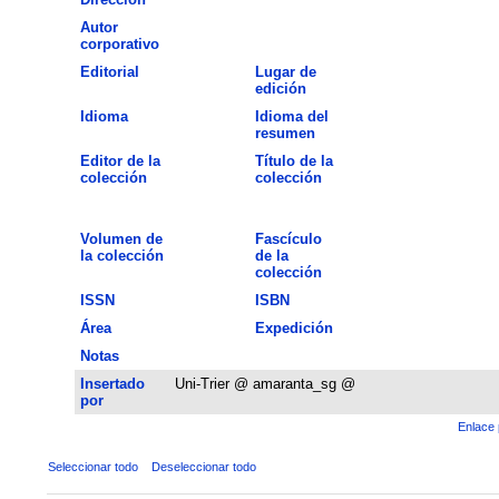
Autor
corporativo
Editorial
Lugar de
edición
Idioma
Idioma del
resumen
Editor de la
Título de la
colección
colección
Volumen de
Fascículo
la colección
de la
colección
ISSN
ISBN
Área
Expedición
Notas
Insertado
Uni-Trier @ amaranta_sg @
por
Enlace 
Seleccionar todo
Deseleccionar todo