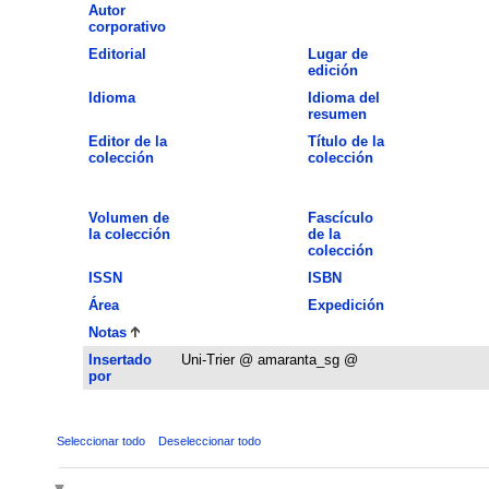
Autor
corporativo
Editorial
Lugar de
edición
Idioma
Idioma del
resumen
Editor de la
Título de la
colección
colección
Volumen de
Fascículo
la colección
de la
colección
ISSN
ISBN
Área
Expedición
Notas
Insertado
Uni-Trier @ amaranta_sg @
por
Seleccionar todo
Deseleccionar todo