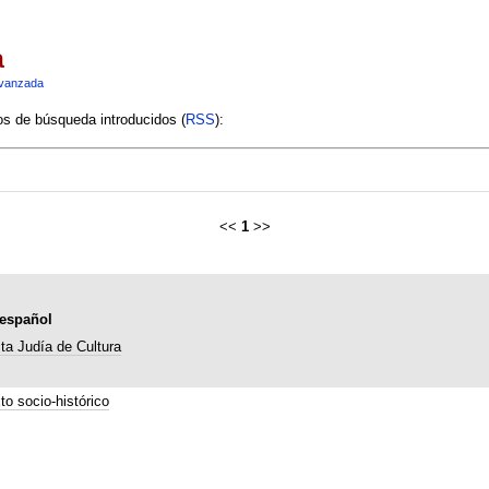
a
vanzada
ios de búsqueda introducidos (
RSS
):
<<
1
>>
-español
ta Judía de Cultura
to socio-histórico