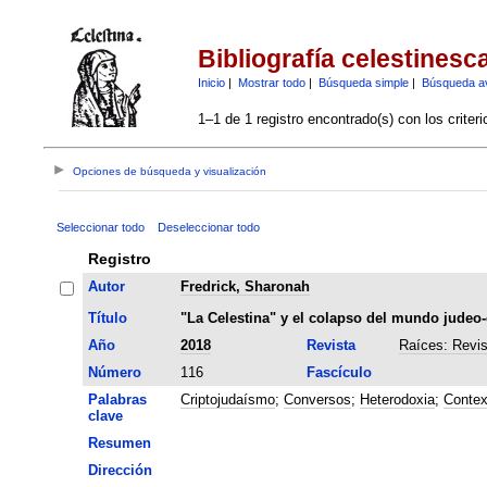
Bibliografía celestinesc
Inicio
|
Mostrar todo
|
Búsqueda simple
|
Búsqueda a
1–1 de 1 registro encontrado(s) con los criter
Opciones de búsqueda y visualización
Seleccionar todo
Deseleccionar todo
Registro
Autor
Fredrick, Sharonah
Título
"La Celestina" y el colapso del mundo judeo
Año
2018
Revista
Raíces: Revis
Número
116
Fascículo
Palabras
Criptojudaísmo
;
Conversos
;
Heterodoxia
;
Contex
clave
Resumen
Dirección