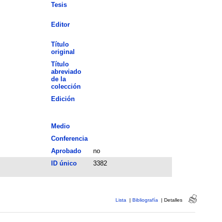
Tesis
Editor
Título
original
Título
abreviado
de la
colección
Edición
Medio
Conferencia
Aprobado
no
ID único
3382
Lista
|
Bibliografía
|
Detalles