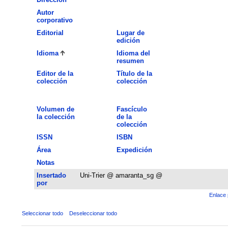
Autor
corporativo
Editorial
Lugar de
edición
Idioma
Idioma del
resumen
Editor de la
Título de la
colección
colección
Volumen de
Fascículo
la colección
de la
colección
ISSN
ISBN
Área
Expedición
Notas
Insertado
Uni-Trier @ amaranta_sg @
por
Enlace 
Seleccionar todo
Deseleccionar todo