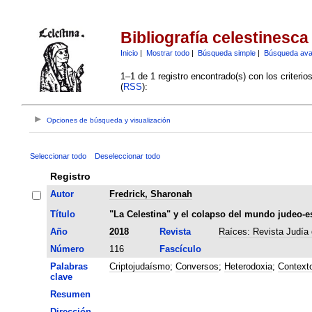
Bibliografía celestinesca
Inicio
|
Mostrar todo
|
Búsqueda simple
|
Búsqueda av
1–1 de 1 registro encontrado(s) con los criteri
(
RSS
):
Opciones de búsqueda y visualización
Seleccionar todo
Deseleccionar todo
Registro
Autor
Fredrick, Sharonah
Título
"La Celestina" y el colapso del mundo judeo-e
Año
2018
Revista
Raíces: Revista Judía 
Número
116
Fascículo
Palabras
Criptojudaísmo
;
Conversos
;
Heterodoxia
;
Contexto
clave
Resumen
Dirección