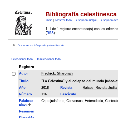
Bibliografía celestinesca
Inicio
|
Mostrar todo
|
Búsqueda simple
|
Búsqueda av
1–1 de 1 registro encontrado(s) con los criteri
(
RSS
):
Opciones de búsqueda y visualización
Seleccionar todo
Deseleccionar todo
Registro
Autor
Fredrick, Sharonah
Título
"La Celestina" y el colapso del mundo judeo-e
Año
2018
Revista
Raíces: Revista Judía 
Número
116
Fascículo
Palabras
Criptojudaísmo
;
Conversos
;
Heterodoxia
;
Contexto
clave
Resumen
Dirección