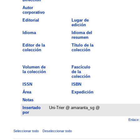
Autor
corporativo
Editorial
Lugar de
edición
Idioma
Idioma del
resumen
Editor de la
Título de la
colección
colección
Volumen de
Fascículo
la colección
de la
colección
ISSN
ISBN
Área
Expedición
Notas
Insertado
Uni-Trier @ amaranta_sg @
por
Enlace 
Seleccionar todo
Deseleccionar todo