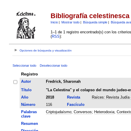
Bibliografía celestinesca
Inicio
|
Mostrar todo
|
Búsqueda simple
|
Búsqueda av
1–1 de 1 registro encontrado(s) con los criteri
(
RSS
):
Opciones de búsqueda y visualización
Seleccionar todo
Deseleccionar todo
Registro
Autor
Fredrick, Sharonah
Título
"La Celestina" y el colapso del mundo judeo-e
Año
2018
Revista
Raíces: Revista Judía 
Número
116
Fascículo
Palabras
Criptojudaísmo
;
Conversos
;
Heterodoxia
;
Contexto
clave
Resumen
Dirección