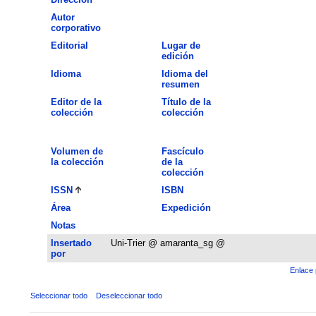
Autor
corporativo
Editorial
Lugar de
edición
Idioma
Idioma del
resumen
Editor de la
Título de la
colección
colección
Volumen de
Fascículo
la colección
de la
colección
ISSN
ISBN
Área
Expedición
Notas
Insertado
Uni-Trier @ amaranta_sg @
por
Enlace 
Seleccionar todo
Deseleccionar todo