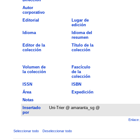
Autor
corporativo
Editorial
Lugar de
edición
Idioma
Idioma del
resumen
Editor de la
Título de la
colección
colección
Volumen de
Fascículo
la colección
de la
colección
ISSN
ISBN
Área
Expedición
Notas
Insertado
Uni-Trier @ amaranta_sg @
por
Enlace 
Seleccionar todo
Deseleccionar todo