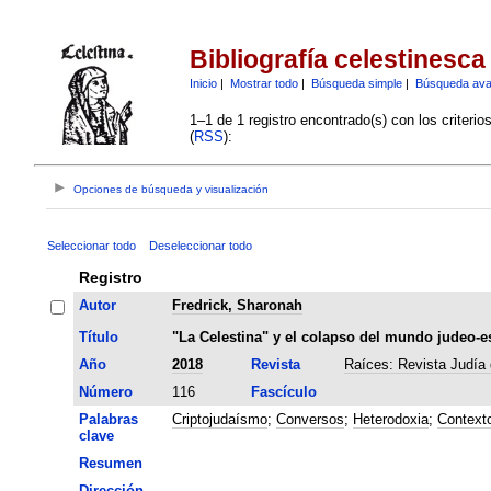
Bibliografía celestinesca
Inicio
|
Mostrar todo
|
Búsqueda simple
|
Búsqueda av
1–1 de 1 registro encontrado(s) con los criteri
(
RSS
):
Opciones de búsqueda y visualización
Seleccionar todo
Deseleccionar todo
Registro
Autor
Fredrick, Sharonah
Título
"La Celestina" y el colapso del mundo judeo-e
Año
2018
Revista
Raíces: Revista Judía 
Número
116
Fascículo
Palabras
Criptojudaísmo
;
Conversos
;
Heterodoxia
;
Contexto
clave
Resumen
Dirección