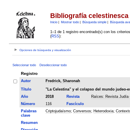
Bibliografía celestinesca
Inicio
|
Mostrar todo
|
Búsqueda simple
|
Búsqueda av
1–1 de 1 registro encontrado(s) con los criteri
(
RSS
):
Opciones de búsqueda y visualización
Seleccionar todo
Deseleccionar todo
Registro
Autor
Fredrick, Sharonah
Título
"La Celestina" y el colapso del mundo judeo-e
Año
2018
Revista
Raíces: Revista Judía 
Número
116
Fascículo
Palabras
Criptojudaísmo
;
Conversos
;
Heterodoxia
;
Contexto
clave
Resumen
Dirección