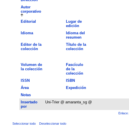
Autor
corporativo
Editorial
Lugar de
edición
Idioma
Idioma del
resumen
Editor de la
Título de la
colección
colección
Volumen de
Fascículo
la colección
de la
colección
ISSN
ISBN
Área
Expedición
Notas
Insertado
Uni-Trier @ amaranta_sg @
por
Enlace 
Seleccionar todo
Deseleccionar todo