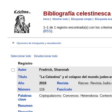
Bibliografía celestinesca
Inicio
|
Mostrar todo
|
Búsqueda simple
|
Búsqueda av
1–1 de 1 registro encontrado(s) con los criteri
(
RSS
):
Opciones de búsqueda y visualización
Seleccionar todo
Deseleccionar todo
Registro
Autor
Fredrick, Sharonah
Título
"La Celestina" y el colapso del mundo judeo-e
Año
2018
Revista
Raíces: Revista Judía 
Número
116
Fascículo
Palabras
Criptojudaísmo
;
Conversos
;
Heterodoxia
;
Contexto
clave
Resumen
Dirección