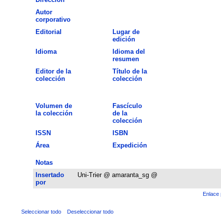
Autor
corporativo
Editorial
Lugar de
edición
Idioma
Idioma del
resumen
Editor de la
Título de la
colección
colección
Volumen de
Fascículo
la colección
de la
colección
ISSN
ISBN
Área
Expedición
Notas
Insertado
Uni-Trier @ amaranta_sg @
por
Enlace 
Seleccionar todo
Deseleccionar todo