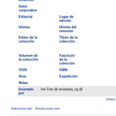
Autor
corporativo
Editorial
Lugar de
edición
Idioma
Idioma del
resumen
Editor de la
Título de la
colección
colección
Volumen de
Fascículo
la colección
de la
colección
ISSN
ISBN
Área
Expedición
Notas
Insertado
Uni-Trier @ amaranta_sg @
por
Enlace 
Seleccionar todo
Deseleccionar todo