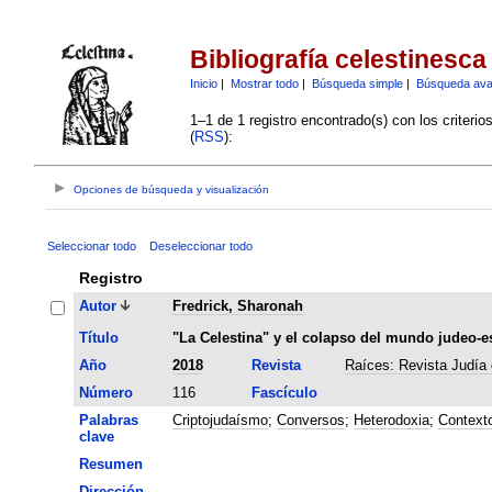
Bibliografía celestinesca
Inicio
|
Mostrar todo
|
Búsqueda simple
|
Búsqueda av
1–1 de 1 registro encontrado(s) con los criteri
(
RSS
):
Opciones de búsqueda y visualización
Seleccionar todo
Deseleccionar todo
Registro
Autor
Fredrick, Sharonah
Título
"La Celestina" y el colapso del mundo judeo-e
Año
2018
Revista
Raíces: Revista Judía 
Número
116
Fascículo
Palabras
Criptojudaísmo
;
Conversos
;
Heterodoxia
;
Contexto
clave
Resumen
Dirección