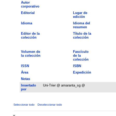
Autor
corporativo
Editorial
Lugar de
edición
Idioma
Idioma del
resumen
Editor de la
Título de la
colección
colección
Volumen de
Fascículo
la colección
de la
colección
ISSN
ISBN
Área
Expedición
Notas
Insertado
Uni-Trier @ amaranta_sg @
por
Seleccionar todo
Deseleccionar todo