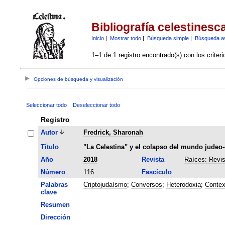
Bibliografía celestinesc
Inicio
|
Mostrar todo
|
Búsqueda simple
|
Búsqueda a
1–1 de 1 registro encontrado(s) con los criter
Opciones de búsqueda y visualización
Seleccionar todo
Deseleccionar todo
Registro
Autor
Fredrick, Sharonah
Título
"La Celestina" y el colapso del mundo judeo
Año
2018
Revista
Raíces: Revis
Número
116
Fascículo
Palabras
Criptojudaísmo
;
Conversos
;
Heterodoxia
;
Contex
clave
Resumen
Dirección