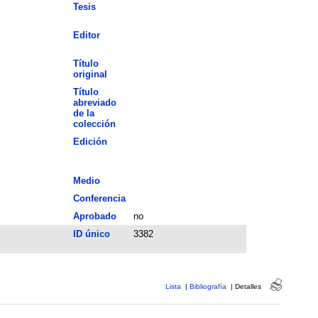
Tesis
Editor
Título
original
Título
abreviado
de la
colección
Edición
Medio
Conferencia
Aprobado
no
ID único
3382
Lista
|
Bibliografía
|
Detalles