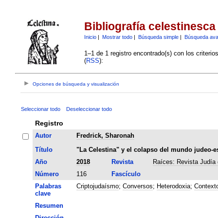
Bibliografía celestinesca
Inicio
|
Mostrar todo
|
Búsqueda simple
|
Búsqueda av
1–1 de 1 registro encontrado(s) con los criteri
(
RSS
):
Opciones de búsqueda y visualización
Seleccionar todo
Deseleccionar todo
Registro
Autor
Fredrick, Sharonah
Título
"La Celestina" y el colapso del mundo judeo-e
Año
2018
Revista
Raíces: Revista Judía 
Número
116
Fascículo
Palabras
Criptojudaísmo
;
Conversos
;
Heterodoxia
;
Contexto
clave
Resumen
Dirección