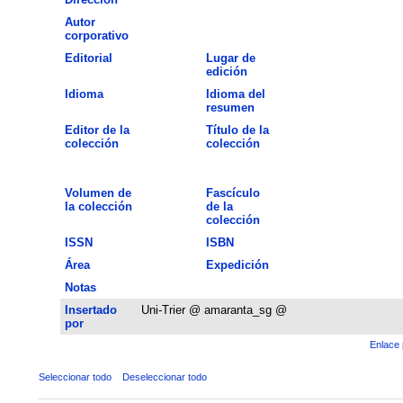
Autor
corporativo
Editorial
Lugar de
edición
Idioma
Idioma del
resumen
Editor de la
Título de la
colección
colección
Volumen de
Fascículo
la colección
de la
colección
ISSN
ISBN
Área
Expedición
Notas
Insertado
Uni-Trier @ amaranta_sg @
por
Enlace 
Seleccionar todo
Deseleccionar todo