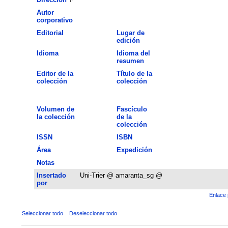
Autor
corporativo
Editorial
Lugar de
edición
Idioma
Idioma del
resumen
Editor de la
Título de la
colección
colección
Volumen de
Fascículo
la colección
de la
colección
ISSN
ISBN
Área
Expedición
Notas
Insertado
Uni-Trier @ amaranta_sg @
por
Enlace 
Seleccionar todo
Deseleccionar todo