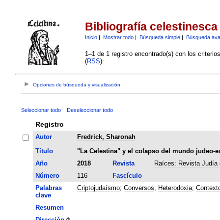
Bibliografía celestinesca
Inicio
|
Mostrar todo
|
Búsqueda simple
|
Búsqueda av
1–1 de 1 registro encontrado(s) con los criteri
(
RSS
):
Opciones de búsqueda y visualización
Seleccionar todo
Deseleccionar todo
Registro
Autor
Fredrick, Sharonah
Título
"La Celestina" y el colapso del mundo judeo-e
Año
2018
Revista
Raíces: Revista Judía 
Número
116
Fascículo
Palabras
Criptojudaísmo
;
Conversos
;
Heterodoxia
;
Contexto
clave
Resumen
Dirección