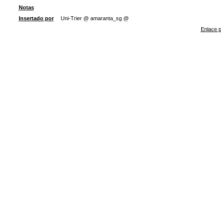
Notas
Insertado por
Uni-Trier @ amaranta_sg @
Enlace p