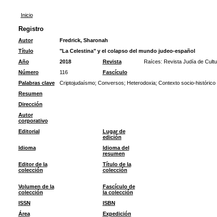
Inicio
Registro
Autor
Fredrick, Sharonah
Título
"La Celestina" y el colapso del mundo judeo-español
Año
2018
Revista
Raíces: Revista Judía de Cultu
Número
116
Fascículo
Palabras clave
Criptojudaísmo
;
Conversos
;
Heterodoxia
;
Contexto socio-histórico
Resumen
Dirección
Autor
corporativo
Editorial
Lugar de
edición
Idioma
Idioma del
resumen
Editor de la
Título de la
colección
colección
Volumen de la
Fascículo de
colección
la colección
ISSN
ISBN
Área
Expedición