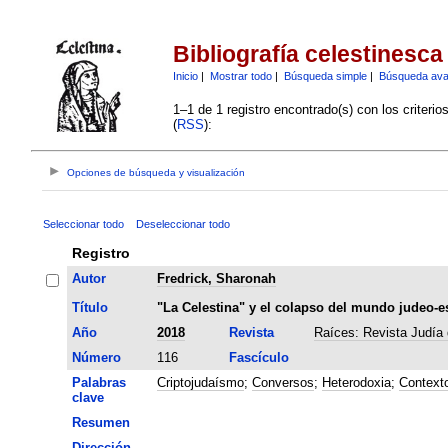
Bibliografía celestinesca
Inicio
|
Mostrar todo
|
Búsqueda simple
|
Búsqueda av
1–1 de 1 registro encontrado(s) con los criteri
(
RSS
):
Opciones de búsqueda y visualización
Seleccionar todo
Deseleccionar todo
Registro
Autor
Fredrick, Sharonah
Título
"La Celestina" y el colapso del mundo judeo-e
Año
2018
Revista
Raíces: Revista Judía 
Número
116
Fascículo
Palabras
Criptojudaísmo
;
Conversos
;
Heterodoxia
;
Contexto
clave
Resumen
Dirección