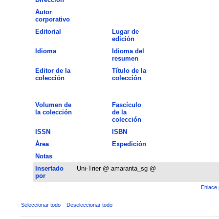
Autor
corporativo
Editorial
Lugar de
edición
Idioma
Idioma del
resumen
Editor de la
Título de la
colección
colección
Volumen de
Fascículo
la colección
de la
colección
ISSN
ISBN
Área
Expedición
Notas
Insertado
Uni-Trier @ amaranta_sg @
por
Enlace 
Seleccionar todo
Deseleccionar todo