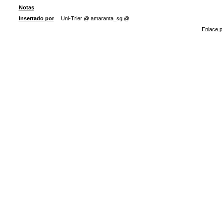
Notas
Insertado por
Uni-Trier @ amaranta_sg @
Enlace p