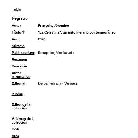
Inicio
Registro
Autor
François, Jéromine
Título
"La Celestina", un mito literario contemporáneo
Año
2020
Número
Palabras clave
Recepción
;
Mito literario
Resumen
Dirección
Autor
corporativo
Editorial
Iberoamericana - Vervuert
Idioma
Editor de la
colección
Volumen de la
colección
ISSN
Área