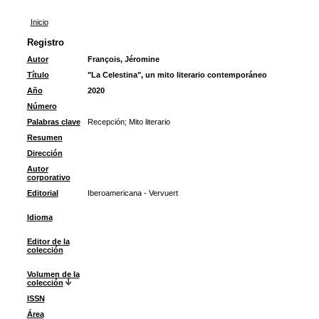
Inicio
Registro
Autor
François, Jéromine
Título
"La Celestina", un mito literario contemporáneo
Año
2020
Número
Palabras clave
Recepción
;
Mito literario
Resumen
Dirección
Autor
corporativo
Editorial
Iberoamericana - Vervuert
Idioma
Editor de la
colección
Volumen de la
colección
ISSN
Área