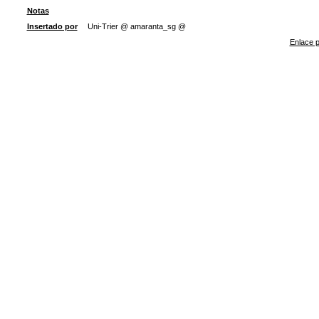
Notas
Insertado por
Uni-Trier @ amaranta_sg @
Enlace p