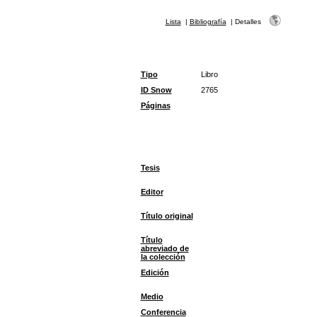
Lista
|
Bibliografía
|
Detalles
Tipo
Libro
ID Snow
2765
Páginas
Tesis
Editor
Título original
Título
abreviado de
la colección
Edición
Medio
Conferencia