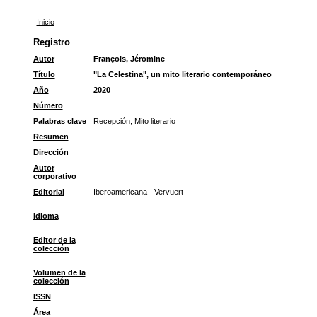
Inicio
Registro
Autor
François, Jéromine
Título
"La Celestina", un mito literario contemporáneo
Año
2020
Número
Palabras clave
Recepción
;
Mito literario
Resumen
Dirección
Autor
corporativo
Editorial
Iberoamericana - Vervuert
Idioma
Editor de la
colección
Volumen de la
colección
ISSN
Área