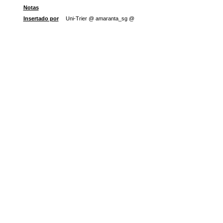
Notas
Insertado por
Uni-Trier @ amaranta_sg @