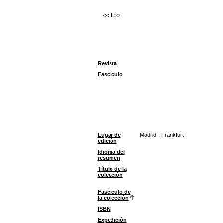
<<
1
>>
Revista
Fascículo
Lugar de
Madrid - Frankfurt
edición
Idioma del
resumen
Título de la
colección
Fascículo de
la colección
ISBN
Expedición