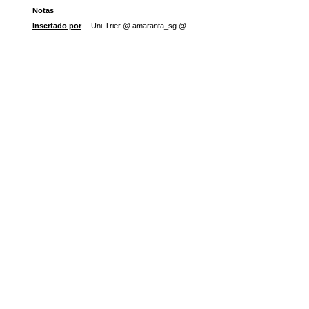
Notas
Insertado por
Uni-Trier @ amaranta_sg @