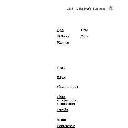
Lista
|
Bibliografía
|
Detalles
Tipo
Libro
ID Snow
2765
Páginas
Tesis
Editor
Título original
Título
abreviado de
la colección
Edición
Medio
Conferencia