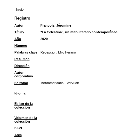
Inicio
Registro
Autor
François, Jéromine
Título
"La Celestina", un mito literario contemporáneo
Año
2020
Número
Palabras clave
Recepción
;
Mito literario
Resumen
Dirección
Autor
corporativo
Editorial
Iberoamericana - Vervuert
Idioma
Editor de la
colección
Volumen de la
colección
ISSN
Área