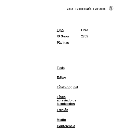
Lista
|
Bibliografía
|
Detalles
Tipo
Libro
ID Snow
2765
Páginas
Tesis
Editor
Título original
Título
abreviado de
la colección
Edición
Medio
Conferencia