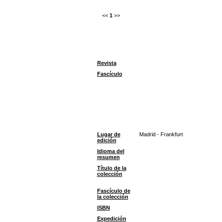
<<
1
>>
Revista
Fascículo
Lugar de
Madrid - Frankfurt
edición
Idioma del
resumen
Título de la
colección
Fascículo de
la colección
ISBN
Expedición