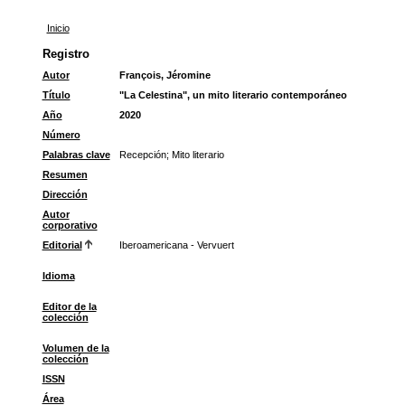
Inicio
Registro
Autor
François, Jéromine
Título
"La Celestina", un mito literario contemporáneo
Año
2020
Número
Palabras clave
Recepción
;
Mito literario
Resumen
Dirección
Autor
corporativo
Editorial
Iberoamericana - Vervuert
Idioma
Editor de la
colección
Volumen de la
colección
ISSN
Área