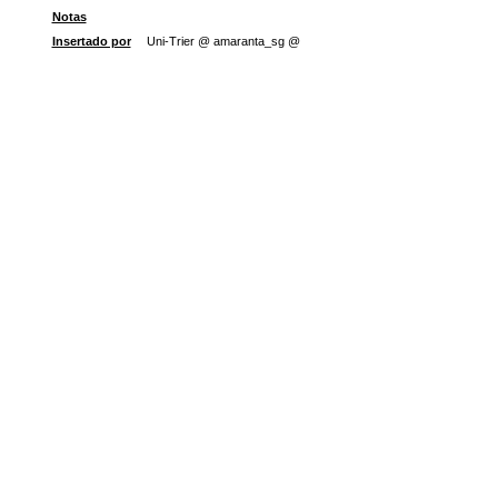
Notas
Insertado por
Uni-Trier @ amaranta_sg @