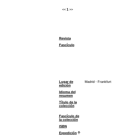
<<
1
>>
Revista
Fascículo
Lugar de
Madrid - Frankfurt
edición
Idioma del
resumen
Título de la
colección
Fascículo de
la colección
ISBN
Expedición