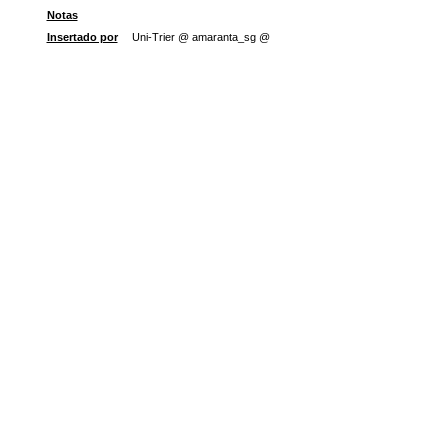
Notas
Insertado por
Uni-Trier @ amaranta_sg @