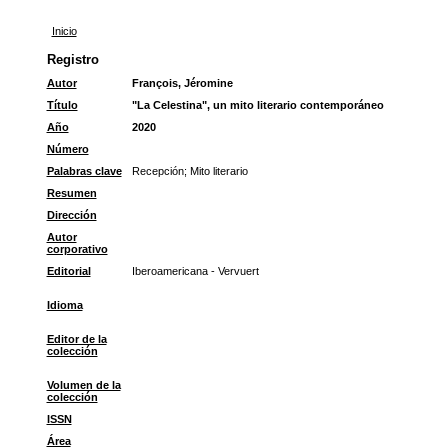
Inicio
Registro
Autor
François, Jéromine
Título
"La Celestina", un mito literario contemporáneo
Año
2020
Número
Palabras clave
Recepción
;
Mito literario
Resumen
Dirección
Autor
corporativo
Editorial
Iberoamericana - Vervuert
Idioma
Editor de la
colección
Volumen de la
colección
ISSN
Área