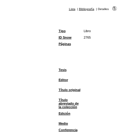
Lista
|
Bibliografía
|
Detalles
Tipo
Libro
ID Snow
2765
Páginas
Tesis
Editor
Título original
Título
abreviado de
la colección
Edición
Medio
Conferencia