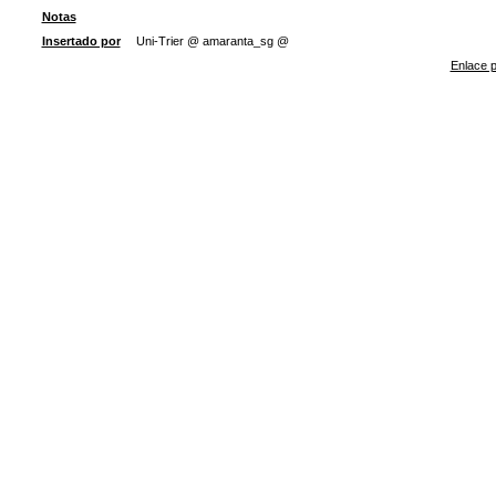
Notas
Insertado por
Uni-Trier @ amaranta_sg @
Enlace p