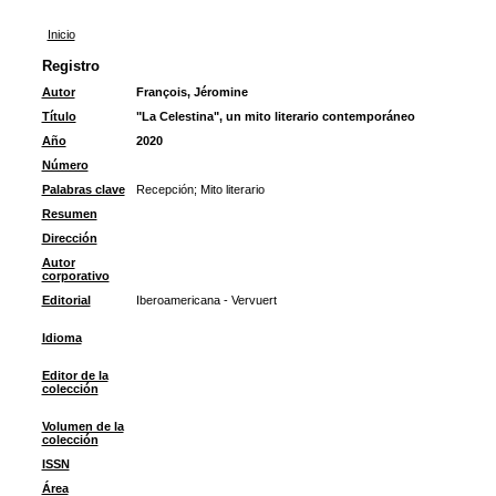
Inicio
Registro
Autor
François, Jéromine
Título
"La Celestina", un mito literario contemporáneo
Año
2020
Número
Palabras clave
Recepción
;
Mito literario
Resumen
Dirección
Autor
corporativo
Editorial
Iberoamericana - Vervuert
Idioma
Editor de la
colección
Volumen de la
colección
ISSN
Área