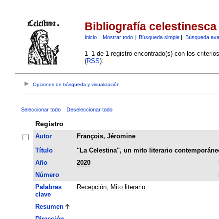
Bibliografía celestinesca
Inicio
|
Mostrar todo
|
Búsqueda simple
|
Búsqueda av
1–1 de 1 registro encontrado(s) con los criteri
(
RSS
):
Opciones de búsqueda y visualización
Seleccionar todo
Deseleccionar todo
Registro
Autor
François, Jéromine
Título
"La Celestina", un mito literario contemporáne
Año
2020
Número
Palabras
Recepción
;
Mito literario
clave
Resumen
Dirección