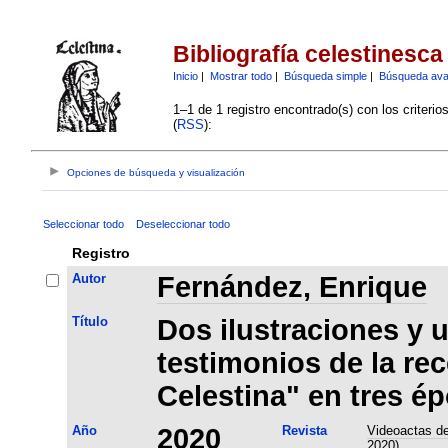
Bibliografía celestinesca
Inicio
|
Mostrar todo
|
Búsqueda simple
|
Búsqueda av
1–1 de 1 registro encontrado(s) con los criteri
(
RSS
):
Opciones de búsqueda y visualización
Seleccionar todo
Deseleccionar todo
Registro
Autor
Fernández, Enrique
Título
Dos ilustraciones y 
testimonios de la re
Celestina" en tres é
Año
2020
Revista
Videoactas de
2020)