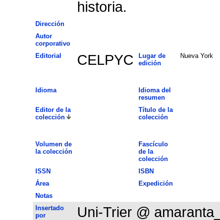
historia.
Dirección
Autor
corporativo
Editorial
CELPYC
Lugar de
Nueva York
edición
Idioma
Idioma del
resumen
Editor de la
Título de la
colección
colección
Volumen de
Fascículo
la colección
de la
colección
ISSN
ISBN
Área
Expedición
Notas
Insertado
Uni-Trier @ amaranta
por