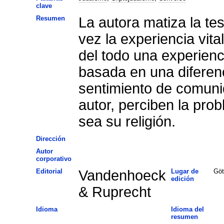
clave
Resumen
La autora matiza la te
vez la experiencia vita
del todo una experienci
basada en una diferenc
sentimiento de comuni
autor, perciben la pro
sea su religión.
Dirección
Autor
corporativo
Editorial
Vandenhoeck
Lugar de
Göt
edición
& Ruprecht
Idioma
Idioma del
resumen