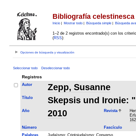
Bibliografía celestinesca
Inicio
|
Mostrar todo
|
Búsqueda simple
|
Búsqueda av
1–2 de 2 registros encontrado(s) con los criter
(
RSS
):
Opciones de búsqueda y visualización
Seleccionar todo
Deseleccionar todo
Registros
Autor
Zepp, Susanne
Título
Skepsis und Ironie: "
Año
2010
Revista
Her
Erf
162
Número
Fascículo
Palabras
Judaísmo
;
Criptojudaísmo
;
Converso