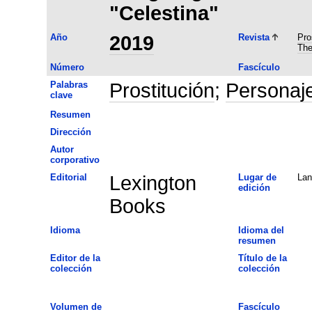
"Celestina"
Año
2019
Revista
Pro
The
Número
Fascículo
Palabras
Prostitución
;
Personaj
clave
Resumen
Dirección
Autor
corporativo
Editorial
Lexington
Lugar de
La
edición
Books
Idioma
Idioma del
resumen
Editor de la
Título de la
colección
colección
Volumen de
Fascículo