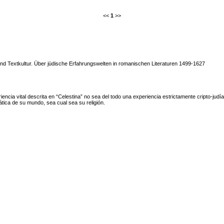
<<
1
>>
nd Textkultur. Über jüdische Erfahrungswelten in romanischen Literaturen 1499-1627
iencia vital descrita en “Celestina” no sea del todo una experiencia estrictamente cripto-judí
tica de su mundo, sea cual sea su religión.