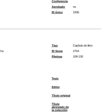
Conferencia
Aprobado
no
ID único
1936
Tipo
Capítulo de libro
Era
ID Snow
2754
Páginas
109-130
Tesis
Editor
Título original
Título
abreviado de
la colección