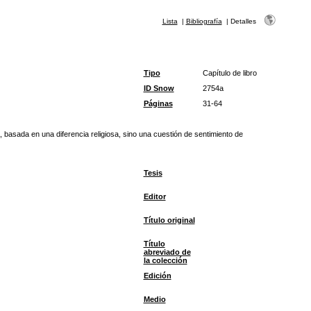
Lista
|
Bibliografía
|
Detalles
Tipo
Capítulo de libro
ID Snow
2754a
Páginas
31-64
a, basada en una diferencia religiosa, sino una cuestión de sentimiento de
Tesis
Editor
Título original
Título
abreviado de
la colección
Edición
Medio