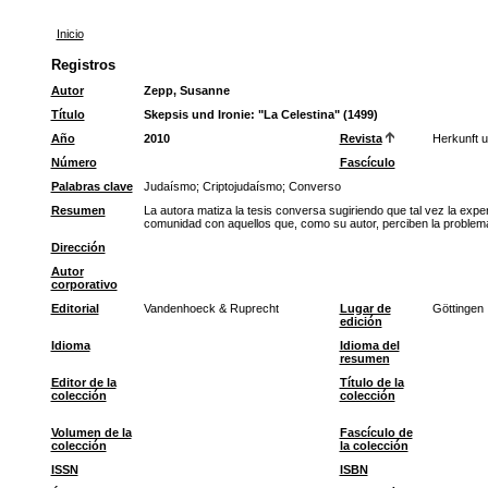
Inicio
Registros
Autor
Zepp, Susanne
Título
Skepsis und Ironie: "La Celestina" (1499)
Año
2010
Revista
Herkunft u
Número
Fascículo
Palabras clave
Judaísmo
;
Criptojudaísmo
;
Converso
Resumen
La autora matiza la tesis conversa sugiriendo que tal vez la exper
comunidad con aquellos que, como su autor, perciben la problemá
Dirección
Autor
corporativo
Editorial
Vandenhoeck & Ruprecht
Lugar de
Göttingen
edición
Idioma
Idioma del
resumen
Editor de la
Título de la
colección
colección
Volumen de la
Fascículo de
colección
la colección
ISSN
ISBN