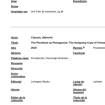
Área
Expedición
Notas
Insertado por
Uni-Trier @ amaranta_sg @
Autor
Classen, Albrecht
Título
The Prostitute as Protagonist: The Intriguing Case of Ferna
Año
2019
Revista
Prostituti
Número
Fascículo
Palabras clave
Prostitución
;
Personaje femenino
Resumen
Dirección
Autor
corporativo
Editorial
Lexington Books
Lugar de
Lanham
edición
Idioma
Idioma del
resumen
Editor de la
Título de la
colección
colección