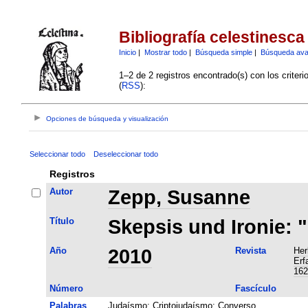
Bibliografía celestinesca
Inicio
|
Mostrar todo
|
Búsqueda simple
|
Búsqueda av
1–2 de 2 registros encontrado(s) con los criter
(
RSS
):
Opciones de búsqueda y visualización
Seleccionar todo
Deseleccionar todo
Registros
Autor
Zepp, Susanne
Título
Skepsis und Ironie: "
Año
2010
Revista
Her
Erf
162
Número
Fascículo
Palabras
Judaísmo
;
Criptojudaísmo
;
Converso