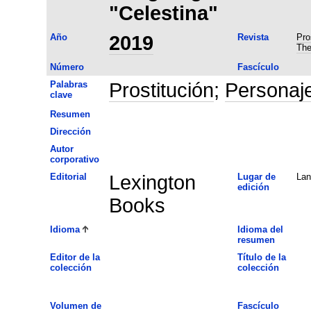
"Celestina"
Año
2019
Revista
Pro
The
Número
Fascículo
Palabras
Prostitución
;
Personaj
clave
Resumen
Dirección
Autor
corporativo
Editorial
Lexington
Lugar de
La
edición
Books
Idioma
Idioma del
resumen
Editor de la
Título de la
colección
colección
Volumen de
Fascículo