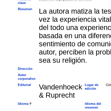
clave
Resumen
La autora matiza la te
vez la experiencia vita
del todo una experienci
basada en una diferenc
sentimiento de comuni
autor, perciben la pro
sea su religión.
Dirección
Autor
corporativo
Editorial
Vandenhoeck
Lugar de
Göt
edición
& Ruprecht
Idioma
Idioma del
resumen