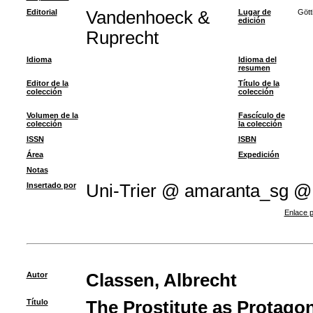
Editorial
Vandenhoeck &
Lugar de
Gött
edición
Ruprecht
Idioma
Idioma del
resumen
Editor de la
Título de la
colección
colección
Volumen de la
Fascículo de
colección
la colección
ISSN
ISBN
Área
Expedición
Notas
Insertado por
Uni-Trier @ amaranta_sg @
Enlace p
Autor
Classen, Albrecht
Título
The Prostitute as Protagon