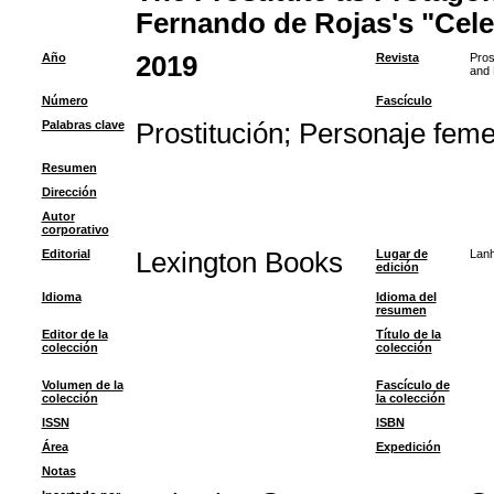
Fernando de Rojas's "Cele
Año
2019
Revista
Pros
and 
Número
Fascículo
Palabras clave
Prostitución
;
Personaje feme
Resumen
Dirección
Autor
corporativo
Editorial
Lexington Books
Lugar de
Lan
edición
Idioma
Idioma del
resumen
Editor de la
Título de la
colección
colección
Volumen de la
Fascículo de
colección
la colección
ISSN
ISBN
Área
Expedición
Notas