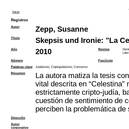
Inicio
Registros
Autor
Zepp, Susanne
Título
Skepsis und Ironie: "La Ce
Año
2010
Revista
Herk
Lite
Número
Fascículo
Palabras clave
Judaísmo
;
Criptojudaísmo
;
Converso
Resumen
La autora matiza la tesis con
vital descrita en “Celestina”
estrictamente cripto-judía, b
cuestión de sentimiento de 
perciben la problemática de 
Dirección
Autor
corporativo