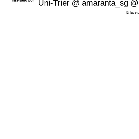
Insertado por
Uni-Trier @ amaranta_sg @
Enlace p