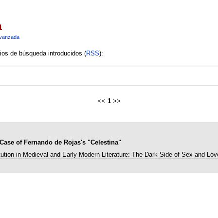
a
vanzada
rios de búsqueda introducidos (
RSS
):
<<
1
>>
 Case of Fernando de Rojas's "Celestina"
tution in Medieval and Early Modern Literature: The Dark Side of Sex and Lo