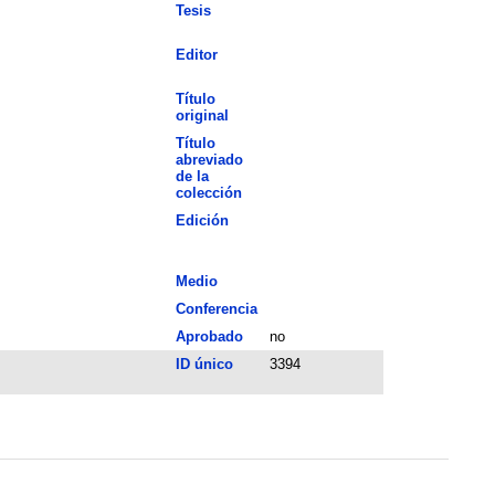
Tesis
Editor
Título
original
Título
abreviado
de la
colección
Edición
Medio
Conferencia
Aprobado
no
ID único
3394