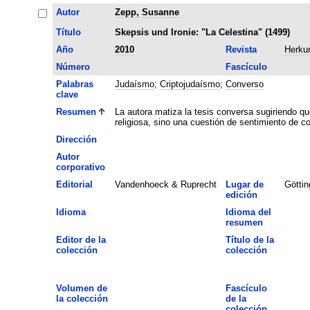
Autor
Zepp, Susanne
Título
Skepsis und Ironie: "La Celestina" (1499)
Año
2010
Revista
Herkun
Número
Fascículo
Palabras
Judaísmo
;
Criptojudaísmo
;
Converso
clave
Resumen
La autora matiza la tesis conversa sugiriendo que
religiosa, sino una cuestión de sentimiento de 
Dirección
Autor
corporativo
Editorial
Vandenhoeck & Ruprecht
Lugar de
Göttin
edición
Idioma
Idioma del
resumen
Editor de la
Título de la
colección
colección
Volumen de
Fascículo
la colección
de la
colección