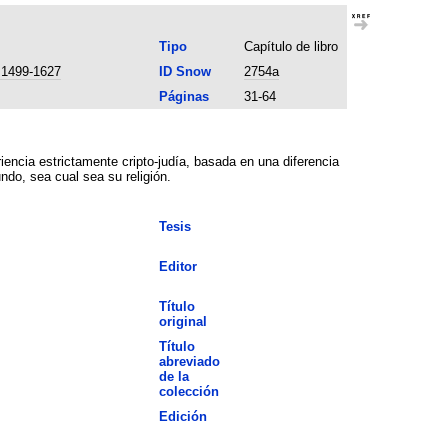
Tipo
Capítulo de libro
n 1499-1627
ID Snow
2754a
Páginas
31-64
riencia estrictamente cripto-judía, basada en una diferencia
do, sea cual sea su religión.
Tesis
Editor
Título
original
Título
abreviado
de la
colección
Edición