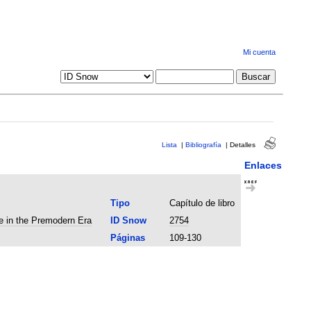
Mi cuenta
Lista
|
Bibliografía
|
Detalles
Enlaces
Tipo
Capítulo de libro
ve in the Premodern Era
ID Snow
2754
Páginas
109-130