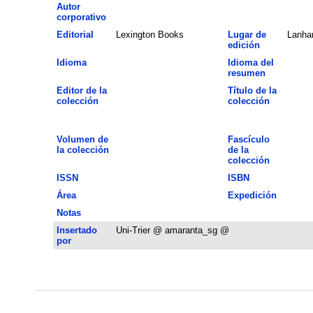
Autor
corporativo
Editorial
Lexington Books
Lugar de
Lanh
edición
Idioma
Idioma del
resumen
Editor de la
Título de la
colección
colección
Volumen de
Fascículo
la colección
de la
colección
ISSN
ISBN
Área
Expedición
Notas
Insertado
Uni-Trier @ amaranta_sg @
por