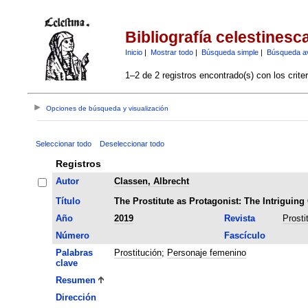
Bibliografía celestinesc
Inicio
|
Mostrar todo
|
Búsqueda simple
|
Búsqueda a
1–2 de 2 registros encontrado(s) con los crite
Opciones de búsqueda y visualización
Seleccionar todo
Deseleccionar todo
Registros
Autor
Classen, Albrecht
Título
The Prostitute as Protagonist: The Intriguing
Año
2019
Revista
Prosti
Número
Fascículo
Palabras
Prostitución
;
Personaje femenino
clave
Resumen
Dirección