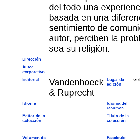
del todo una experienci
basada en una diferenc
sentimiento de comuni
autor, perciben la pro
sea su religión.
Dirección
Autor
corporativo
Editorial
Vandenhoeck
Lugar de
Göt
edición
& Ruprecht
Idioma
Idioma del
resumen
Editor de la
Título de la
colección
colección
Volumen de
Fascículo