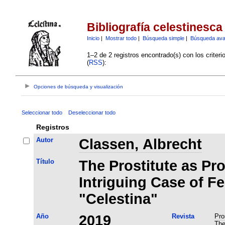
Bibliografía celestinesca
Inicio
|
Mostrar todo
|
Búsqueda simple
|
Búsqueda av
1–2 de 2 registros encontrado(s) con los criter
(
RSS
):
Opciones de búsqueda y visualización
Seleccionar todo
Deseleccionar todo
Registros
Autor
Classen, Albrecht
Título
The Prostitute as Pr
Intriguing Case of F
"Celestina"
Año
2019
Revista
Pro
The