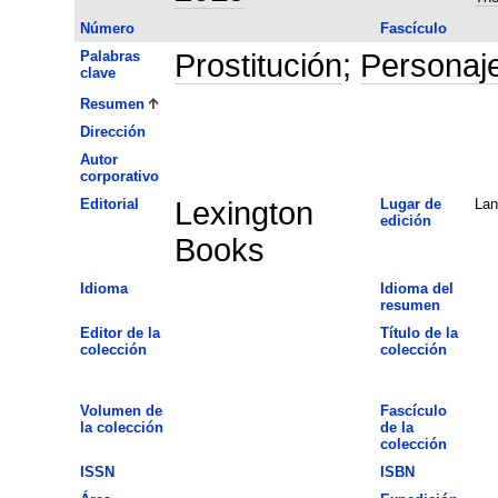
Número
Fascículo
Palabras
Prostitución
;
Personaj
clave
Resumen
Dirección
Autor
corporativo
Editorial
Lexington
Lugar de
La
edición
Books
Idioma
Idioma del
resumen
Editor de la
Título de la
colección
colección
Volumen de
Fascículo
la colección
de la
colección
ISSN
ISBN