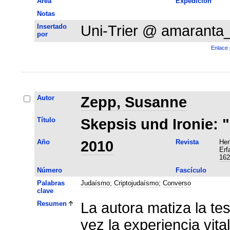
Área
Expedición
Notas
Insertado
Uni-Trier @ amaranta
por
Enlace 
Autor
Zepp, Susanne
Título
Skepsis und Ironie: "
Año
2010
Revista
Her
Erf
162
Número
Fascículo
Palabras
Judaísmo
;
Criptojudaísmo
;
Converso
clave
Resumen
La autora matiza la te
vez la experiencia vita