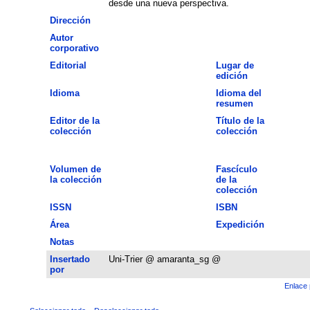
desde una nueva perspectiva.
Dirección
Autor
corporativo
Editorial
Lugar de
edición
Idioma
Idioma del
resumen
Editor de la
Título de la
colección
colección
Volumen de
Fascículo
la colección
de la
colección
ISSN
ISBN
Área
Expedición
Notas
Insertado
Uni-Trier @ amaranta_sg @
por
Enlace 