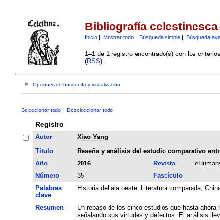
Bibliografía celestinesca
Inicio
|
Mostrar todo
|
Búsqueda simple
|
Búsqueda av
1–1 de 1 registro encontrado(s) con los criteri
(
RSS
):
Opciones de búsqueda y visualización
Seleccionar todo
Deseleccionar todo
Registro
Autor
Xiao Yang
Título
Reseña y análisis del estudio comparativo entre
Año
2016
Revista
eHumans
Número
35
Fascículo
Palabras
Historia del ala oeste
;
Literatura comparada
;
Chin
clave
Resumen
Un repaso de los cinco estudios que hasta ahora h
señalando sus virtudes y defectos. El análisis ll