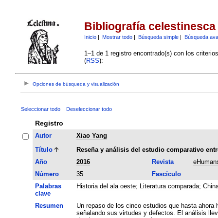
Bibliografía celestinesca
Inicio
|
Mostrar todo
|
Búsqueda simple
|
Búsqueda av
1–1 de 1 registro encontrado(s) con los criteri
(
RSS
):
Opciones de búsqueda y visualización
Seleccionar todo
Deseleccionar todo
Registro
Autor
Xiao Yang
Título
Reseña y análisis del estudio comparativo entre
Año
2016
Revista
eHumans
Número
35
Fascículo
Palabras
Historia del ala oeste
;
Literatura comparada
;
Chin
clave
Resumen
Un repaso de los cinco estudios que hasta ahora h
señalando sus virtudes y defectos. El análisis ll