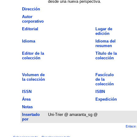
desde una nueva perspectiva.
Dirección
Autor
corporativo
Editorial
Lugar de
edición
Idioma
Idioma del
resumen
Editor de la
Título de la
colección
colección
Volumen de
Fascículo
la colección
de la
colección
ISSN
ISBN
Área
Expedición
Notas
Insertado
Uni-Trier @ amaranta_sg @
por
Enlace 