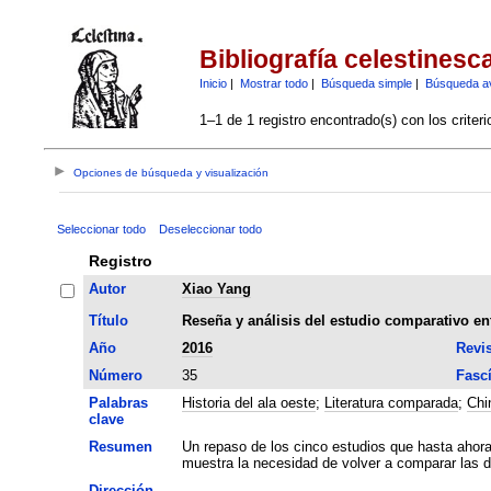
Bibliografía celestinesc
Inicio
|
Mostrar todo
|
Búsqueda simple
|
Búsqueda a
1–1 de 1 registro encontrado(s) con los criter
Opciones de búsqueda y visualización
Seleccionar todo
Deseleccionar todo
Registro
Autor
Xiao Yang
Título
Reseña y análisis del estudio comparativo entr
Año
2016
Revis
Número
35
Fasc
Palabras
Historia del ala oeste
;
Literatura comparada
;
Chi
clave
Resumen
Un repaso de los cinco estudios que hasta ahora 
muestra la necesidad de volver a comparar las 
Dirección