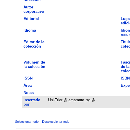
Autor
corporativo
Editorial
Luga
edic
Idioma
Idio
resu
Editor de la
Títul
colección
cole
Volumen de
Fasc
la colección
de la
cole
ISSN
ISBN
Área
Expe
Notas
Insertado
Uni-Trier @ amaranta_sg @
por
Seleccionar todo
Deseleccionar todo