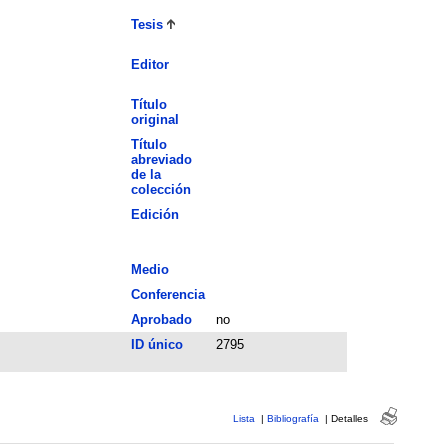
Tesis
Editor
Título
original
Título
abreviado
de la
colección
Edición
Medio
Conferencia
Aprobado
no
ID único
2795
Lista
|
Bibliografía
|
Detalles