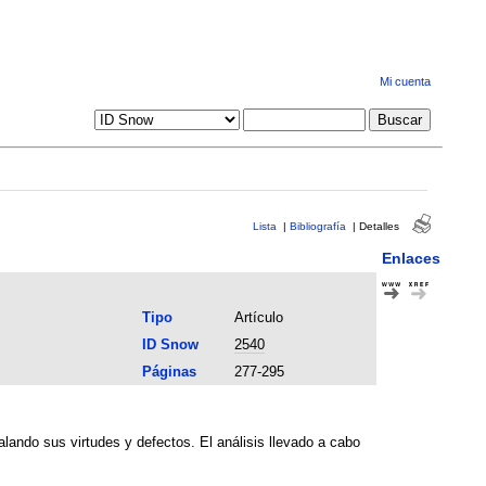
Mi cuenta
Lista
|
Bibliografía
|
Detalles
Enlaces
Tipo
Artículo
ID Snow
2540
Páginas
277-295
lando sus virtudes y defectos. El análisis llevado a cabo