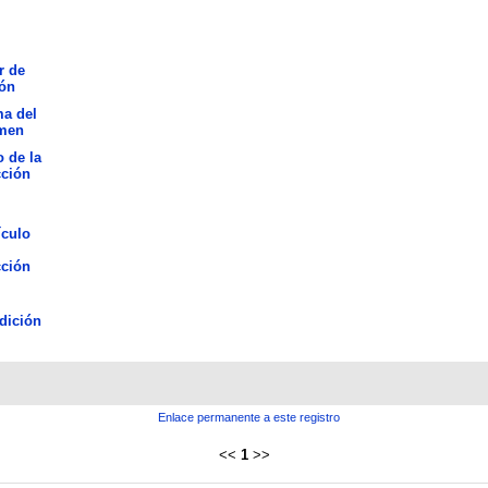
r de
ión
ma del
men
o de la
cción
ículo
cción
dición
Enlace permanente a este registro
<<
1
>>