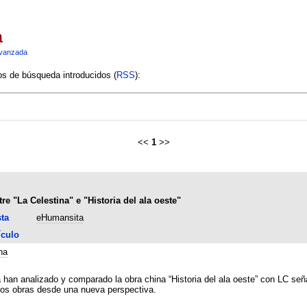
a
vanzada
ios de búsqueda introducidos (
RSS
):
<<
1
>>
e "La Celestina" e "Historia del ala oeste"
ta
eHumansita
ículo
na
han analizado y comparado la obra china “Historia del ala oeste” con LC seña
dos obras desde una nueva perspectiva.