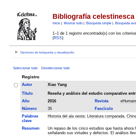
Bibliografía celestinesca
Inicio
|
Mostrar todo
|
Búsqueda simple
|
Búsqueda av
1–1 de 1 registro encontrado(s) con los criteri
(
RSS
):
Opciones de búsqueda y visualización
Seleccionar todo
Deseleccionar todo
Registro
Autor
Xiao Yang
Título
Reseña y análisis del estudio comparativo entre
Año
2016
Revista
eHumans
Número
35
Fascículo
Palabras
Historia del ala oeste
;
Literatura comparada
;
Chin
clave
Resumen
Un repaso de los cinco estudios que hasta ahora h
señalando sus virtudes y defectos. El análisis ll