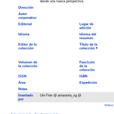
desde una nueva perspectiva.
Dirección
Autor
corporativo
Editorial
Lugar de
edición
Idioma
Idioma del
resumen
Editor de la
Título de la
colección
colección
Volumen de
Fascículo
la colección
de la
colección
ISSN
ISBN
Área
Expedición
Notas
Insertado
Uni-Trier @ amaranta_sg @
por
Enlace 