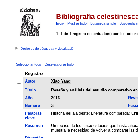
Bibliografía celestinesc
Inicio
|
Mostrar todo
|
Búsqueda simple
|
Búsqueda a
1–1 de 1 registro encontrado(s) con los criter
Opciones de búsqueda y visualización
Seleccionar todo
Deseleccionar todo
Registro
Autor
Xiao Yang
Título
Reseña y análisis del estudio comparativo entr
Año
2016
Revis
Número
35
Fasc
Palabras
Historia del ala oeste
;
Literatura comparada
;
Chi
clave
Resumen
Un repaso de los cinco estudios que hasta ahora 
muestra la necesidad de volver a comparar las 
Dirección