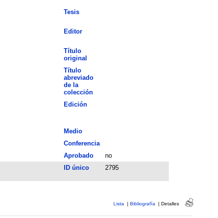
Tesis
Editor
Título
original
Título
abreviado
de la
colección
Edición
Medio
Conferencia
Aprobado
no
ID único
2795
Lista
|
Bibliografía
|
Detalles