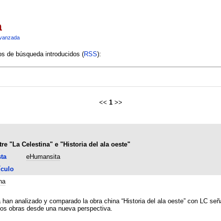
a
vanzada
ios de búsqueda introducidos (
RSS
):
<<
1
>>
e "La Celestina" e "Historia del ala oeste"
ta
eHumansita
ículo
na
han analizado y comparado la obra china “Historia del ala oeste” con LC seña
dos obras desde una nueva perspectiva.