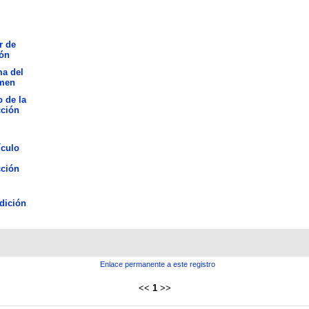
r de
ión
ma del
men
o de la
cción
ículo
cción
dición
Enlace permanente a este registro
<<
1
>>