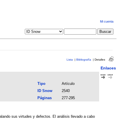
Mi cuenta
Lista
|
Bibliografía
|
Detalles
Enlaces
Tipo
Artículo
ID Snow
2540
Páginas
277-295
lando sus virtudes y defectos. El análisis llevado a cabo