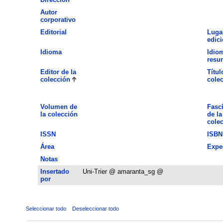
Autor
corporativo
Editorial
Luga
edic
Idioma
Idio
resu
Editor de la
Títul
colección
cole
Volumen de
Fasc
la colección
de la
cole
ISSN
ISBN
Área
Expe
Notas
Insertado
Uni-Trier @ amaranta_sg @
por
Seleccionar todo
Deseleccionar todo