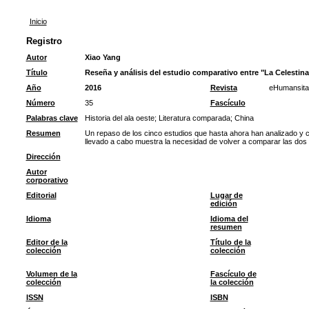
Inicio
Registro
Autor
Xiao Yang
Título
Reseña y análisis del estudio comparativo entre "La Celestina"
Año
2016
Revista
eHumansita
Número
35
Fascículo
Palabras clave
Historia del ala oeste
;
Literatura comparada
;
China
Resumen
Un repaso de los cinco estudios que hasta ahora han analizado y co
llevado a cabo muestra la necesidad de volver a comparar las dos
Dirección
Autor
corporativo
Editorial
Lugar de
edición
Idioma
Idioma del
resumen
Editor de la
Título de la
colección
colección
Volumen de la
Fascículo de
colección
la colección
ISSN
ISBN