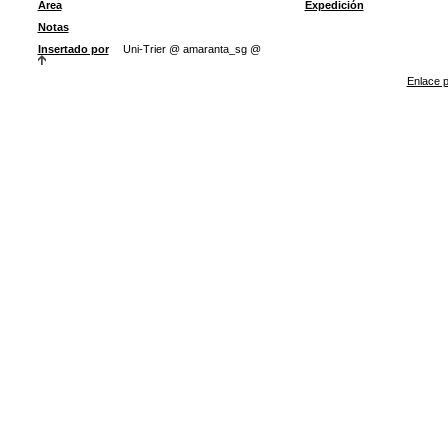
Área
Expedición
Notas
Insertado por
Uni-Trier @ amaranta_sg @
Enlace p