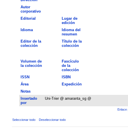
Autor
corporativo
Editorial
Lugar de
edición
Idioma
Idioma del
resumen
Editor de la
Título de la
colección
colección
Volumen de
Fascículo
la colección
de la
colección
ISSN
ISBN
Área
Expedición
Notas
Insertado
Uni-Trier @ amaranta_sg @
por
Enlace 
Seleccionar todo
Deseleccionar todo