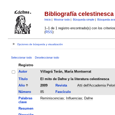
Bibliografía celestinesca
Inicio
|
Mostrar todo
|
Búsqueda simple
|
Búsqueda av
1–1 de 1 registro encontrado(s) con los criteri
(
RSS
):
Opciones de búsqueda y visualización
Seleccionar todo
Deseleccionar todo
Registro
Autor
Villagrá Terán, María Montserrat
Título
El mito de Dafne y la literatura celestinesca
Año
2009
Revista
Atti dell'Accademia Pelori
Número
85
Fascículo
Palabras
Reminiscencias
;
Influencias
;
Dafne
clave
Resumen
Dirección