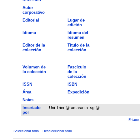
Autor
corporativo
Editorial
Lugar de
edición
Idioma
Idioma del
resumen
Editor de la
Título de la
colección
colección
Volumen de
Fascículo
la colección
de la
colección
ISSN
ISBN
Área
Expedición
Notas
Insertado
Uni-Trier @ amaranta_sg @
por
Enlace 
Seleccionar todo
Deseleccionar todo