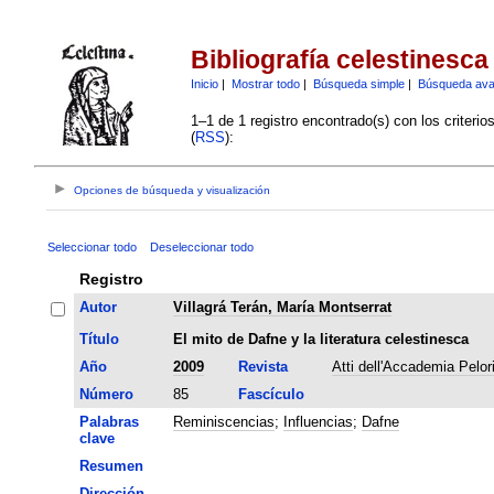
Bibliografía celestinesca
Inicio
|
Mostrar todo
|
Búsqueda simple
|
Búsqueda av
1–1 de 1 registro encontrado(s) con los criteri
(
RSS
):
Opciones de búsqueda y visualización
Seleccionar todo
Deseleccionar todo
Registro
Autor
Villagrá Terán, María Montserrat
Título
El mito de Dafne y la literatura celestinesca
Año
2009
Revista
Atti dell'Accademia Pelori
Número
85
Fascículo
Palabras
Reminiscencias
;
Influencias
;
Dafne
clave
Resumen
Dirección