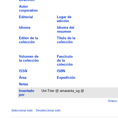
Autor
corporativo
Editorial
Lugar de
edición
Idioma
Idioma del
resumen
Editor de la
Título de la
colección
colección
Volumen de
Fascículo
la colección
de la
colección
ISSN
ISBN
Área
Expedición
Notas
Insertado
Uni-Trier @ amaranta_sg @
por
Enlace 
Seleccionar todo
Deseleccionar todo