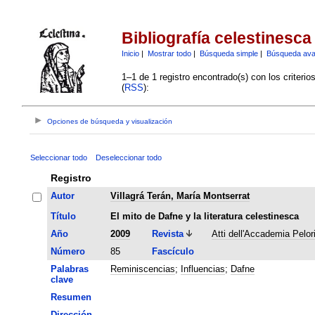
Bibliografía celestinesca
Inicio
|
Mostrar todo
|
Búsqueda simple
|
Búsqueda av
1–1 de 1 registro encontrado(s) con los criteri
(
RSS
):
Opciones de búsqueda y visualización
Seleccionar todo
Deseleccionar todo
Registro
Autor
Villagrá Terán, María Montserrat
Título
El mito de Dafne y la literatura celestinesca
Año
2009
Revista
Atti dell'Accademia Pelori
Número
85
Fascículo
Palabras
Reminiscencias
;
Influencias
;
Dafne
clave
Resumen
Dirección