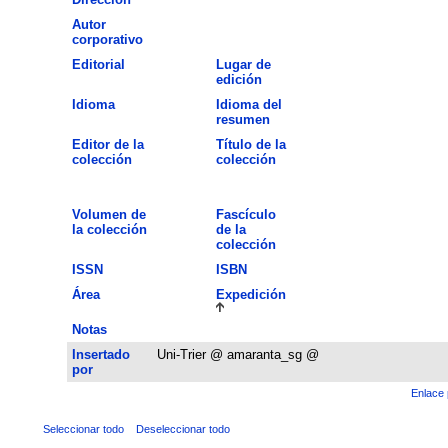
Autor
corporativo
Editorial
Lugar de
edición
Idioma
Idioma del
resumen
Editor de la
Título de la
colección
colección
Volumen de
Fascículo
la colección
de la
colección
ISSN
ISBN
Área
Expedición
Notas
Insertado
Uni-Trier @ amaranta_sg @
por
Enlace 
Seleccionar todo
Deseleccionar todo