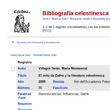
Bibliografía celestinesca
Inicio
|
Mostrar todo
|
Búsqueda simple
|
Búsqueda av
1–1 de 1 registro encontrado(s) con los criteri
(
RSS
):
Opciones de búsqueda y visualización
Seleccionar todo
Deseleccionar todo
Registro
Autor
Villagrá Terán, María Montserrat
Título
El mito de Dafne y la literatura celestinesca
Año
2009
Revista
Atti dell'Accademia Pelori
Número
85
Fascículo
Palabras
Reminiscencias
;
Influencias
;
Dafne
clave
Resumen
Dirección