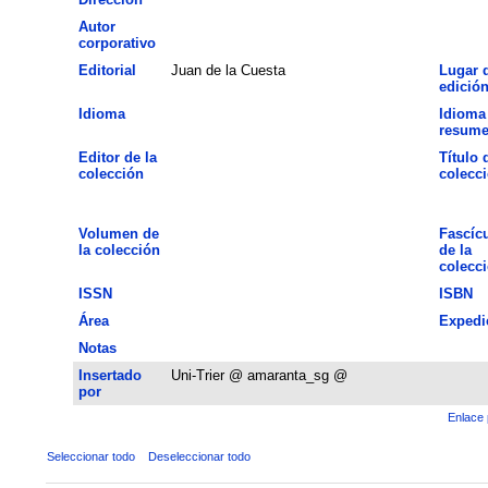
Autor
corporativo
Editorial
Juan de la Cuesta
Lugar 
edició
Idioma
Idioma
resum
Editor de la
Título 
colección
colecc
Volumen de
Fascíc
la colección
de la
colecc
ISSN
ISBN
Área
Expedi
Notas
Insertado
Uni-Trier @ amaranta_sg @
por
Enlace 
Seleccionar todo
Deseleccionar todo