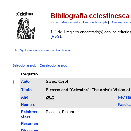
Bibliografía celestinesca
Inicio
|
Mostrar todo
|
Búsqueda simple
|
Búsqueda av
1–1 de 1 registro encontrado(s) con los criteri
(
RSS
):
Opciones de búsqueda y visualización
Seleccionar todo
Deseleccionar todo
Registro
Autor
Salus, Carol
Título
Picasso and "Celestina": The Artist's Vision of
Año
2015
Revista
Número
Fascíc
Palabras
Picasso
;
Pintura
clave
Resumen
Dirección