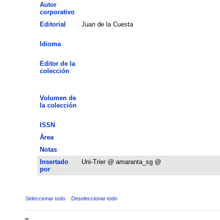
Autor
corporativo
Editorial
Juan de la Cuesta
Idioma
Editor de la
colección
Volumen de
la colección
ISSN
Área
Notas
Insertado
Uni-Trier @ amaranta_sg @
por
Seleccionar todo
Deseleccionar todo