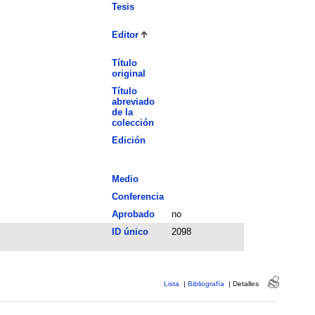
Tesis
Editor
Título
original
Título
abreviado
de la
colección
Edición
Medio
Conferencia
Aprobado
no
ID único
2098
Lista
|
Bibliografía
|
Detalles