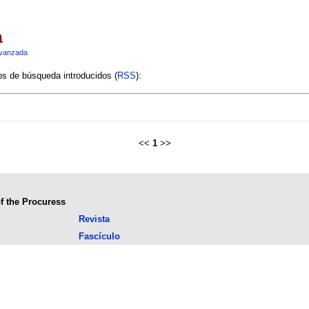
a
vanzada
ios de búsqueda introducidos (
RSS
):
<<
1
>>
of the Procuress
Revista
Fascículo