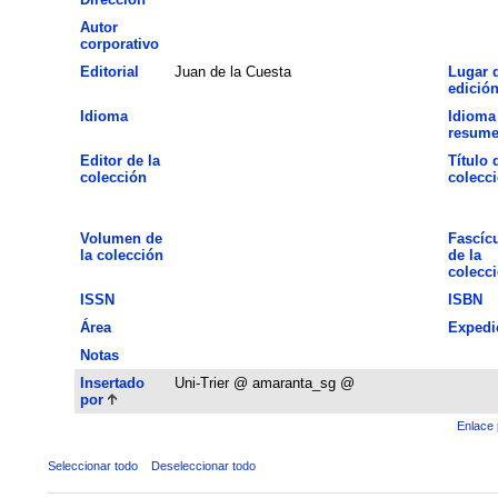
Autor
corporativo
Editorial
Juan de la Cuesta
Lugar 
edició
Idioma
Idioma
resum
Editor de la
Título 
colección
colecc
Volumen de
Fascíc
la colección
de la
colecc
ISSN
ISBN
Área
Expedi
Notas
Insertado
Uni-Trier @ amaranta_sg @
por
Enlace 
Seleccionar todo
Deseleccionar todo