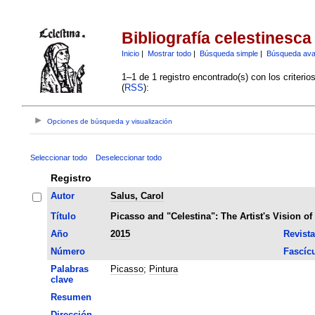
Bibliografía celestinesca
Inicio
|
Mostrar todo
|
Búsqueda simple
|
Búsqueda av
1–1 de 1 registro encontrado(s) con los criteri
(
RSS
):
Opciones de búsqueda y visualización
Seleccionar todo
Deseleccionar todo
Registro
Autor
Salus, Carol
Título
Picasso and "Celestina": The Artist's Vision of
Año
2015
Revista
Número
Fascíc
Palabras
Picasso
;
Pintura
clave
Resumen
Dirección